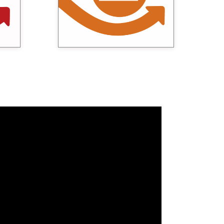
para aplicar los nuevos
 el
conocimientos y habilidades en
s la
su puesto de trabajo.
n de