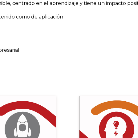
le, centrado en el aprendizaje y tiene un impacto positi
tenido como de aplicación
resarial
Aprender y proba
Motivación
Trabajamos los conceptos 
aspectos clave que mejorarán
ctar al participante con los
resultados de una forma “sim
tenidos para que tenga la
y fácil de aplicar. Combina