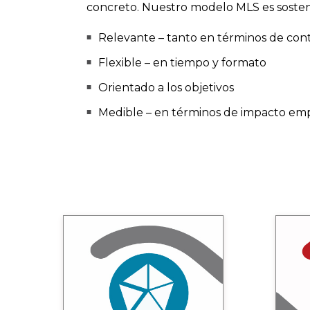
concreto. Nuestro modelo MLS es sostenib
Relevante – tanto en términos de con
Flexible – en tiempo y formato
Orientado a los objetivos
Medible – en términos de impacto emp
Contexto
Entender el contexto del negocio
Cone
y la perspectiva de los
con
participantes es fundamental