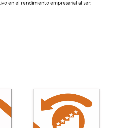
vo en el rendimiento empresarial al ser:
r
Implementar
y
 sus
Proporcionamos un apoyo
ple”
estructurado a los participantes
mos