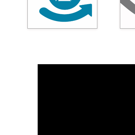
m
para realizar un proyecto
resp
adecuado a los objetivos de
p
aprendizaje.