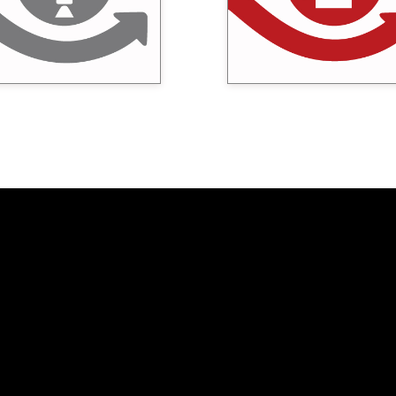
otivación adecuada. Dar
metodologías para mantener
uesta a la pregunta: ¿Y esto,
ritmo y la atención, impulsamo
orque me interesa a mí?
gamificación y la digitalizació
nuestros proyectos.